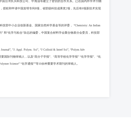
tachi Chem、以及中国台湾长兴科技公司、中海油等建立了密切的合作关系。已在国内外学术刊物
0余篇次，授权和申请中国发明专利8项，省部级科技成果奖2项，先后有6项新技术实现
、科技部中小企业创新基金、国家自然科学基金等的评委，
“Chemistry: An Indian
urnal”、“有机硅材料” 和“化学与粘合”杂志的编委，中国复合材料学会聚合物基分会委员，科技部
nal”, "J. Appl. Polym. Sci", “J Colloid & Interf Sci”, “Polym Adv
重要国际刊物审稿人，以及
“
高分子学报”、“高等学校化学学报” “化学学报”、“化
rnal of Polymer Science” “化学通报””等10余种重要学术期刊的审稿人。