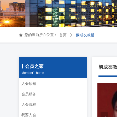
您的当前所在位置：
낀
首页
ꄲ
阚成友教授
丨会员之家
阚成友
Member's home
入会须知
会员服务
入会流程
我要入会