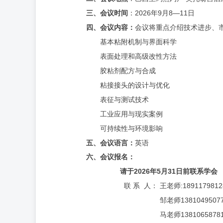
2026
9
8
—
11
三、
会议时间
：
年
月
日
四、
会议
内容：
会议将重点介绍技术进步、
基本粘附机制与界面科学
表面处理和高级改性方法
胶粘剂配方与合成
粘接接头的设计与优化
表征与测试技术
工业应用与现实案例
可持续性与环境影响
五、
会议
语言：
英语
六、会议报名
：
2026
5
31
请于
年
月
日前
联系
学会
:1891179812
联
系
人：
王老师
1381049507
邹老师
1381065878
马老师