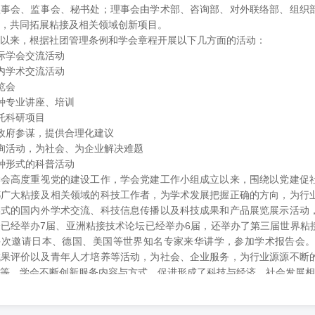
理事会、监事会、秘书处；理事会由学术部、咨询部、对外联络部、组织
，共同拓展粘接及相关领域创新项目。
以来，根据社团管理条例和学会章程开展以下几方面的活动：
际学会交流活动
内学术交流活动
览会
种专业讲座、培训
托科研项目
政府参谋，提供合理化建议
询活动，为社会、为企业解决难题
种形式的科普活动
学会高度重视党的建设工作，学会党建工作小组成立以来，围绕以党建促
都广大粘接及相关领域的科技工作者，为学术发展把握正确的方向，为行
形式的国内外学术交流、科技信息传播以及科技成果和产品展览展示活动
已经举办7届、亚洲粘接技术论坛已经举办6届，还举办了第三届世界粘
多次邀请日本、德国、美国等世界知名专家来华讲学，参加学术报告会
成果评价以及青年人才培养等活动，为社会、企业服务，为行业源源不断
等。学会不断创新服务内容与方式，促进形成了科技与经济、社会发展相