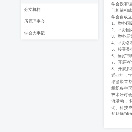
学会设有
分支机构
门相辅相成
学会自成立
历届理事会
1、举办国
2、举办国
学会大事记
3、举办展
4、举办各
5、接受委
6、当好市
7、开展咨
8、开展多
近些年，
结凝聚首
组织各种
技术研讨会
流活动，
询、科技
和粘接刊物