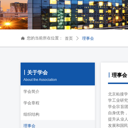
您的当前所在位置：
낀
首页
ꄲ
理事会
丨关于学会
丨
理事会
About the Association
学会简介
北京粘接学
学工业研究
学会章程
学会宗旨
自身优势
组织结构
提升从业
发展和国民
理事会